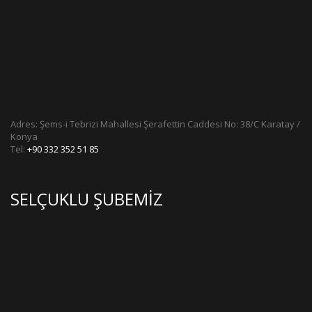
Adres: Şems-i Tebrizi Mahallesi Şerafettin Caddesi No: 38/C Karatay /
Konya
Tel:
+90 332 352 51 85
SELÇUKLU ŞUBEMIZ