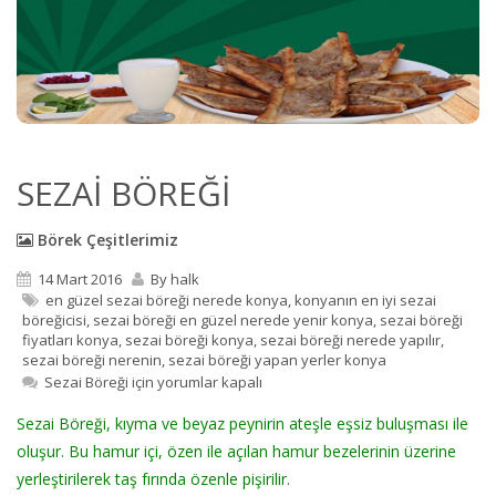
SEZAI BÖREĞI
Börek Çeşitlerimiz
14 Mart 2016
By
halk
en güzel sezai böreği nerede konya
,
konyanın en iyi sezai
böreğicisi
,
sezai böreği en güzel nerede yenir konya
,
sezai böreği
fiyatları konya
,
sezai böreği konya
,
sezai böreği nerede yapılır
,
sezai böreği nerenin
,
sezai böreği yapan yerler konya
Sezai Böreği için
yorumlar kapalı
Sezai Böreği, kıyma ve beyaz peynirin ateşle eşsiz buluşması ile
oluşur. Bu hamur içi, özen ile açılan hamur bezelerinin üzerine
yerleştirilerek taş fırında özenle pişirilir.